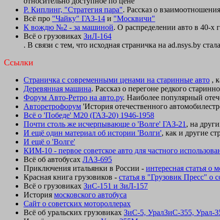
относительно доступное по цене
Р. Киплинг, "Стратегия пара"
. Рассказ о взаимоотношени
Всё про
"Чайку" ГАЗ-14
и
"Москвичи"
К вождю №2 - за машиной
. О распределении авто в 40-х 
Всё о грузовиках
ЗиЛ-164
. В связи с тем, что исходная страничка на ad.nsys.by с
Ссылки
Страничка с современными ценами на старинные авто
, 
Деревянная машина
. Рассказ о перегоне редкого старин
Форум Авто-Ретро на авто.ру
. Наиболее популярный оте
Авторетрофорум
'История отечественного автомобилестр
Всё о 'Победе' М20 (ГАЗ-20) 1946-1958
Почти столь же исчерпывающе о 'Волге' ГАЗ-21
, на друг
И ещё один материал об истории 'Волги'
, как и другие с
И ещё о 'Волге'
КИМ-10 - первое советское авто для частного использова
Всё об автобусах
ЛАЗ-695
Приключения итальянки в России -
интересная статья о 
Красная книга грузовиков -
статья в "Грузовик Пресс" о 
Всё о грузовиках
ЗиС-151 и ЗиЛ-157
История
московского автобуса
Сайт о советских мотороллерах
Всё об уральских грузовиках
ЗиС-5, УралЗиС-355, Урал-