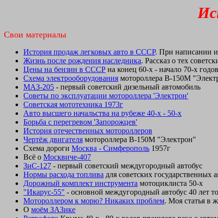
Ис
Свои материалы
История продаж легковых авто в СССР
. При написании 
Жизнь после рождения наследника
. Рассказ о тех совет
Цены на бензин в СССР
на конец 60-х - начало 70-х годо
Схема электрооборудования
мотороллера В-150М "Электр
МАЗ-205
- первый советский дизельный автомобиль
Советы по эксплуатации мотороллера 'Электрон'
Советcкая мототехника 1973г
Авто высшего начальства на рубеже 40-х - 50-х
Борьба с перегревом 'Запорожцев'
История отечественных мотороллеров
Чертёж двигателя
мотороллера В-150М "Электрон"
Схема дороги
Москва - Симферополь
1957г
Всё о
Москвиче-407
ЗиС-127
- первый советский междугородный автобус
Нормы расхода топлива
для советских государственных ав
Дорожный комплект инструмента
мотоциклиста 50-х
"Икарус-55"
- основной междугородный автобус 40 лет то
Мотороллером к морю? Никаких проблем
. Моя статья в
О
моём ЗАЗике