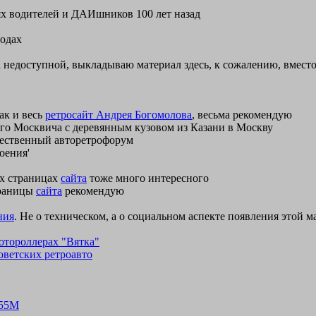
ях водителей и ДАИшников 100 лет назад
годах
тала недоступной, выкладываю материал здесь, к сожалению, вмес
как и весь
ретросайт Андрея Богомолова
, весьма рекомендую
ного Москвича с деревянным кузовом из Казани в Москву
чественный авторетрофорум
оения'
их страницах
сайта
тоже много интересного
траницы
сайта
рекомендую
ния
. Не о техническом, а о социальном аспекте появления этой 
мотороллерах "Вятка"
советских ретроавто
355М