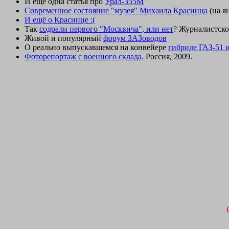
И ещё одна статья про
Урал-355М
Современное состояние "музея" Михаила Красинца
(на я
И ещё о Красинце :(
Так
содрали первого "Москвича", или нет
? Журналистско
Живой и популярный
форум ЗАЗоводов
О реально выпускавшемся на конвейере
гибриде ГАЗ-51 
Фоторепортаж с военного склада
. Россия, 2009.