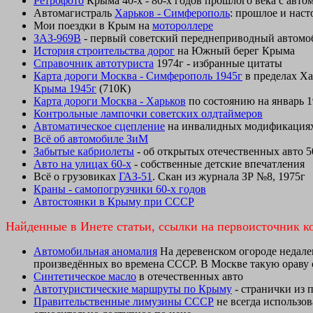
Ретрофото
Крыма 40-х - 80-х годов прошлого века с авт
Автомагистраль
Харьков - Симферополь
: прошлое и наст
Мои поездки в Крым на
мотороллере
ЗАЗ-969В
- первый советский переднеприводный автомо
История строительства дорог
на Южный берег Крыма
Справочник автотуриста
1974г - избранные цитаты
Карта дороги Москва - Симферополь 1945г
в пределах Ха
Крыма 1945г
(710К)
Карта дороги Москва - Харьков
по состоянию на январь 1
Контрольные лампочки советских олдтаймеров
Автоматическое сцепление
на инвалидных модификациях
Всё об автомобиле ЗиМ
Забытые кабриолеты
- об открытых отечественных авто 5
Авто на улицах 60-х
- собственные детские впечатления
Всё о грузовиках
ГАЗ-51
. Скан из журнала ЗР №8, 1975г
Краны - самопогрузчики 60-х годов
Автостоянки в Крыму при СССР
Найденные в Инете статьи, ссылки на первоисточник к
Автомобильная аномалия
На деревенском огороде недалек
произведённых во времена СССР. В Москве такую ораву с
Синтетическое масло
в отечественных авто
Автотуристические маршруты по Крыму
- странички из 
Правительственные лимузины СССР
не всегда использо