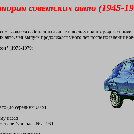
тория советских авто (1945-19
использовался собственный опыт и воспоминания родственников
ских авто, чей выпуск продолжался много лет после появления но
в
он" (1973-1979)
то (до середины 60-х)
му назад
 журнале "Сигнал" №7 1991г