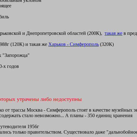
омобильным уклоном
оящее
биль
рьковской и Днепропетровской областей (200К),
такая же
в пред
988г (120К) и такая же
Харьков - Симферополь
(320К)
 "Запорожца"
0-х годов
оторых утрачены либо недоступны
о от трассы Москва - Симферополь стоят в качестве музейных эк
одержать стало невозможно... А планы - 350 единиц хранения
путеводителя 1956г
вались только правительством. Существовало даже "дальнобойн