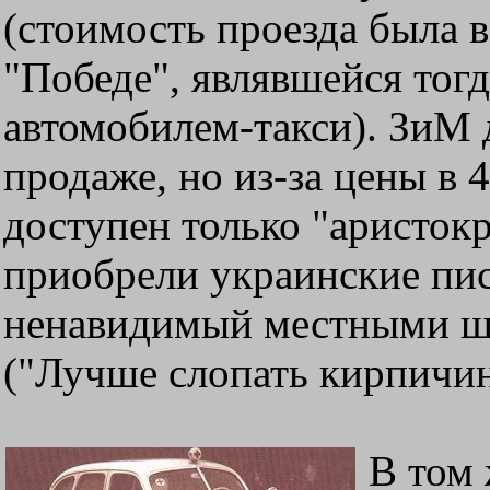
(стоимость проезда была в
"Победе", являвшейся то
автомобилем-такси). ЗиМ 
продаже, но из-за цены в 
доступен только "аристокр
приобрели украинские пи
ненавидимый местными ш
("Лучше слопать кирпичин
В том 