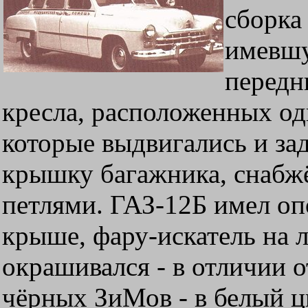
сборка
имевшу
передн
кресла, расположенных од
которые выдвигались и за
крышку багажника, снаб
петлями. ГАЗ-12Б имел оп
крыше, фару-искатель на 
окрашивался - в отличии 
чёрных ЗиМов - в белый ц