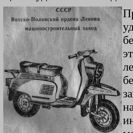
П
у
бе
э
л
б
з
н
и