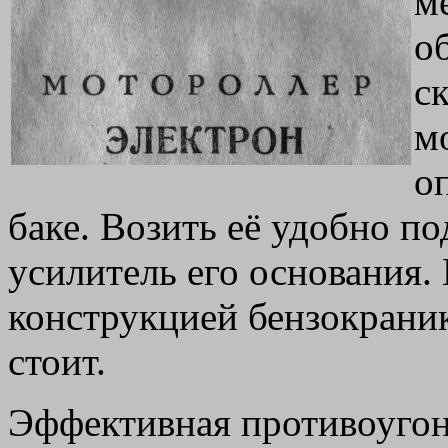
м
о
с
м
о
баке. Возить её удобно по
усилитель его основания.
конструкцией бензокраник
стоит.
Эффективная противоугонк