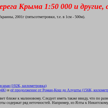
ега Крыма 1:50 000 и другие, 
аины, 2001г (пятьсотметровки, т.е. в 1см - 500м).
исарая (192К, километровка)
94К)
и
её продолжение от Роман-Кош до Алушты (156К, километ
вет ближе к малиновому. Следует иметь также ввиду, что по ра
рты содержат ряд неточностей. Например, из Ялты к Никитскому