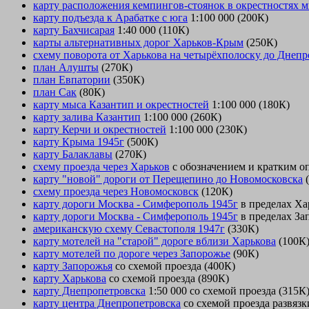
карту расположения кемпингов-стоянок в окрестностях 
карту подъезда к Арабатке с юга
1:100 000 (200К)
карту Бахчисарая
1:40 000 (110К)
карты альтернативных дорог Харьков-Крым
(250К)
схему поворота от Харькова на четырёхполоску до Днепр
план Алушты
(270К)
план Евпатории
(350К)
план Сак
(80К)
карту мыса Казантип и окрестностей
1:100 000 (180К)
карту залива Казантип
1:100 000 (260К)
карту Керчи и окрестностей
1:100 000 (230К)
карту Крыма 1945г
(500К)
карту Балаклавы
(270К)
схему проезда через Харьков
с обозначением и кратким о
карту "новой" дороги от Перещепино до Новомосковска
(
схему проезда через Новомосковск
(120К)
карту дороги Москва - Симферополь 1945г
в пределах Ха
карту дороги Москва - Симферополь 1945г
в пределах За
американскую схему Севастополя 1947г
(330К)
карту мотелей на "старой" дороге вблизи Харькова
(100К
карту мотелей по дороге через Запорожье
(90К)
карту Запорожья
со схемой проезда (400К)
карту Харькова
со схемой проезда (890К)
карту Днепропетровска
1:50 000 со схемой проезда (315К
карту центра Днепропетровска
со схемой проезда развяз