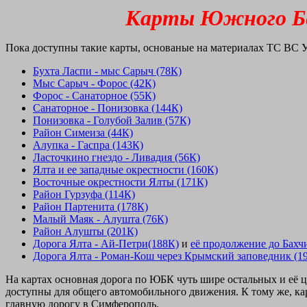
Карты Южного Бер
Пока доступны такие карты, основаные на материалах ТС ВС Укр
Бухта Ласпи - мыс Сарыч (78К)
Мыс Сарыч - Форос (42К)
Форос - Санаторное (55К)
Санаторное - Понизовка (144К)
Понизовка - Голубой Залив (57К)
Район Симеиза (44К)
Алупка - Гаспра (143К)
Ласточкино гнездо - Ливадия (56К)
Ялта и ее западные окрестности (160К)
Восточные окрестности Ялты (171К)
Район Гурзуфа (114К)
Район Партенита (178К)
Малый Маяк - Алушта (76К)
Район Алушты (201К)
Дорога Ялта - Ай-Петри(188К)
и
её продолжение до Бахч
Дорога Ялта - Роман-Кош через Крымский заповедник (1
На картах основная дорога по ЮБК чуть шире остальных и её ц
доступны для общего автомобильного движения. К тому же, ка
главную дорогу в Симферополь.