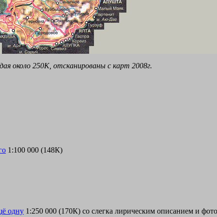
ая около 250К, отсканированы с карт 2008г.
го
1:100 000 (148К)
щё одну
1:250 000 (170К) со слегка лирическим описанием и фот