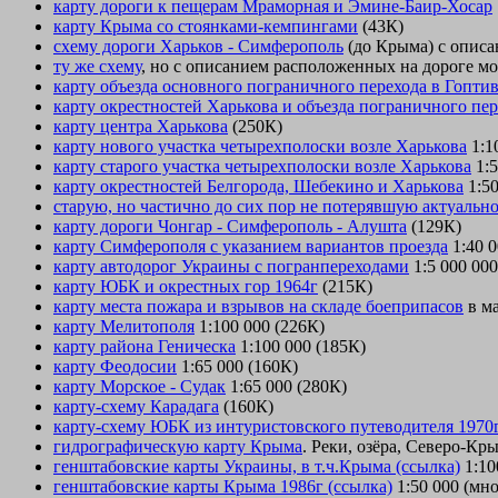
карту дороги к пещерам Мраморная и Эмине-Баир-Хосар
карту Крыма со стоянками-кемпингами
(43К)
схему дороги Харьков - Симферополь
(до Крыма) с описа
ту же схему
, но с описанием расположенных на дороге мо
карту объезда основного пограничного перехода в Гопти
карту окрестностей Харькова и объезда пограничного пе
карту центра Харькова
(250К)
карту нового участка четырехполоски возле Харькова
1:1
карту старого участка четырехполоски возле Харькова
1:5
карту окрестностей Белгорода, Шебекино и Харькова
1:50
старую, но частично до сих пор не потерявшую актуальн
карту дороги Чонгар - Симферополь - Алушта
(129К)
карту Симферополя с указанием вариантов проезда
1:40 0
карту автодорог Украины с погранпереходами
1:5 000 000
карту ЮБК и окрестных гор 1964г
(215К)
карту места пожара и взрывов на складе боеприпасов
в ма
карту Мелитополя
1:100 000 (226К)
карту района Геническа
1:100 000 (185К)
карту Феодосии
1:65 000 (160К)
карту Морское - Судак
1:65 000 (280К)
карту-cхему Карадага
(160К)
карту-cхему ЮБК из интуристовского путеводителя 1970г 
гидрографическую карту Крыма
. Реки, озёра, Северо-Кр
генштабовские карты Украины, в т.ч.Крыма (ссылка)
1:10
генштабовские карты Крыма 1986г (ссылка)
1:50 000 (мн