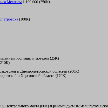
мыса Меганом
1:100 000 (250К)
опетровска
(100К)
писанием гостиниц и мотелей (25К)
210К)
рьковской и Днепропетровской областей (200К)
порожской и Херсонской области (170К)
)
)
ки у Центрального моста (66К) и рекомендуемым маршрутом неб