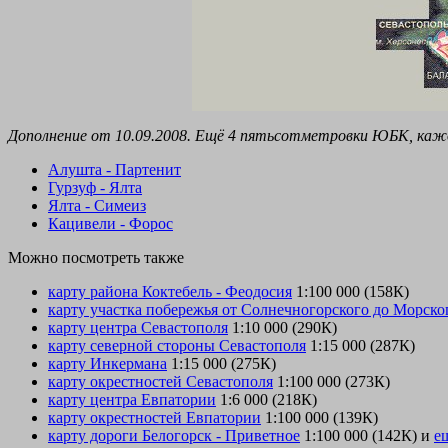
Дополнение от 10.09.2008. Ещё 4 пятьсотметровки ЮБК, кажд
Алушта - Партенит
Гурзуф - Ялта
Ялта - Симеиз
Кацивели - Форос
Можно посмотреть также
карту района Коктебель - Феодосия
1:100 000 (158К)
карту участка побережья от Солнечногорского до Морско
карту центра Севастополя
1:10 000 (290К)
карту северной стороны Севастополя
1:15 000 (287К)
карту Инкермана
1:15 000 (275К)
карту окрестностей Севастополя
1:100 000 (273К)
карту центра Евпатории
1:6 000 (218К)
карту окрестностей Евпатории
1:100 000 (139К)
карту дороги Белогорск - Приветное
1:100 000 (142К) и
е