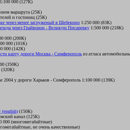
1:100 000 (127К)
нием маршрута (25К)
телей и гостиниц (25К)
вке через менее загруженый в Шебекино
1:250 000 (83К)
рехода через Грайворон - Великую Писаревку
1:500 000 (218К)
00 000 (200К)
00 000 (101К)
0 000 (142К)
ости карту дороги Москва - Симферополь
из атласа автомобильны
00 (350К)
 (320К)
е 2004 у дороги Харьков - Симферополь 1:100 000 (139К)
(english)
(150К)
ымский канал (125К)
0 000 (многомегабайтные)
огомегабайтные, не очень качественные)