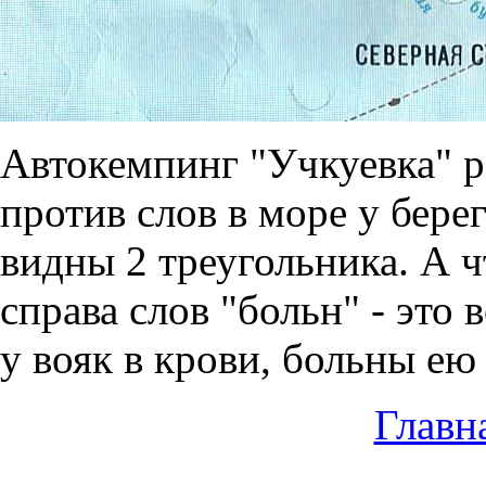
Автокемпинг "Учкуевка" ре
против слов в море у бер
видны 2 треугольника. А 
справа слов "больн" - это
у вояк в крови, больны ею 
Главн