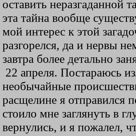
оставить неразгаданной т
эта тайна вообще существ
мой интерес к этой загад
разгорелся, да и нервы н
завтра более детально за
22 апреля. Постараюсь изложить как можно подробнее необычайные происшествия вчерашнего дня. К Синей расщелине я отправился после полудня. Признаюсь, стоило мне заглянуть в глубину шахты, как мои опасения вернулись, и я пожалел, что не взял кого-нибудь с собой. Наконец, решившись, я зажег свечу, пробрался через густой кустарник и вошел в ствол шахты. Она спускалась вниз под острым углом примерно на пятьдесят футов. Дно ее покрывали обломки камней. Отсюда начинался длинный прямой тоннель, высеченный в твердой скале. Я не геолог, однако сразу заметил, что стены тоннеля из более твердой породы, чем известняк, потому что там и сям можно было заметить следы, оставленные кирками древних рудокопов, и такие свежие, словно их сделали только вчера. Спотыкаясь на каждом шагу, я спускался вниз по древнему тоннелю; слабое пламя свечи освещало неверным светом лишь маленький круг возле меня, и от этого тени вдали казались еще более темными, угрожающими. Наконец, я добрался до места, где тоннель выходил в карстовую пещеру. Это был гигантский зал, с потолка которого свисали длинные белые сосульки известковых отложений. Находясь в центральной пещере, я различал множество галерей, прорытых подземными водами и исчезавших где-то в недрах земли. Я стоял и раздумывал - не лучше ли мне вернуться или все же рискнуть и углубиться дальше в опасный лабиринт, как вдруг, опустив глаза, замер от удивления. Большая часть пещеры была усыпана обломками скал или покрыта твердой корой известняка, но именно в этом месте с высокого свода капала вода, и тут образовался довольно большой участок мягкой грязи. В самом центре его я увидел огромный отпечаток, глубокий и широкий, неправильной формы, словно след от большого камня, упавшего сверху. Но нигде не было видно ни одного крупного камня; не было вообще ничего, что могло бы объяснить появление загадочного следа. А отпечаток этот был под стать слону, и, кроме того, только один, а участок грязи был таких внушительных размеров, что вряд ли какое-либо из известных мне животных могло перешагнуть его, сделав лишь один шаг. Когда, изучив этот необычайный отпечаток, я вгляделся в обступившие меня черные тени, признаюсь, у меня на миг замерло сердце и задрожала рука, державшая свечу. Но я тут же овладел собой, сообразив, насколько нелепо отождествлять этот огромный, бесформенный отпечаток на грязи со следом какого-нибудь известного людям животного. Поэтому я решил, что никакие бессмысленные страхи не помешают мне продолжать мои исследования. Прежде чем отправиться дальше, я постарался хорошенько запомнить причудливую форму скалы, чтобы найти потом вход в тоннель. Эта предосторожность была совершенно необходима, ибо центральную пещеру, насколько я мог видеть, пересекали боковые проходы. Уверившись, что запомнил, где выход, и, осмотрев запас свечей и спичек, я успокоился и стал медленно продвигаться вперед по неровному каменистому дну пещеры. Теперь я подхожу к описанию места, где со мной стряслась неожиданная и роковая катастрофа. Ручей шириной в несколько сажен преградил мне дорогу, и некоторое время я шел вдоль него, надеясь отыскать место, чтобы перебраться на другую сторону, не замочив ног. Наконец, я дошел до подходящего места - почти на самой середине ручья лежал плоский камень, на который я мог ступить, сделав широкий шаг. Но камень, подмытый снизу потоком, был неустойчив, и когда я ступил на него, он перевернулся, и я упал в ледяную воду. Свеча погасла; я барахтался в кромешной тьме. Не без труда удалось мне подняться на ноги; но вначале происшествие это скорее позабавило меня, нежели встревожило. Правда, свеча погасла и исчезла в потоке, но в кармане у меня оставались еще две запасные свечи, так что волноваться было нечего. Я тут же достал новую свечу, вытащил коробок со спичками, чтобы зажечь ее, и только тут с ужасом сообразил, в какое попал положение. Коробок намок, когда я упал в ручей, и спичку невозможно было зажечь. Как только я понял это, сердце словно сдавили ледяные пальцы. Вокруг непроглядная, жуткая тьма. Такая тьма, что я невольно дотронулся рукою до лица, чтобы физически ощутить хоть что-нибудь. Я стоял, не шевелясь, и только огромным напряжением воли взял себя в руки. Я попробовал восстановить в памяти дно ущелья, такое, каким я видел его в последний раз. Но увы! Приметы, которые я запомнил, находились высоко на стене, их было не нащупать. И все-таки я сообразил, как примерно располагались стены, и надеялся, идя вдоль них, ощупью добраться до входа в тоннель. Двигаясь еле-еле, то и дело ударяясь о выступы скал, я приступил к поискам. Но очень скоро понял, что это безнадежно. В черной бархатной тьме моментально теряется всякое представление о напра