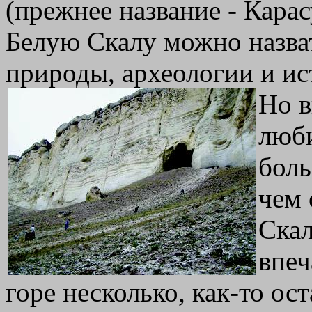
(прежнее название - Кара
Белую Скалу можно назва
природы, археологии и ис
Но 
люби
боль
чем 
Скал
впеч
горе несколько, как-то ос