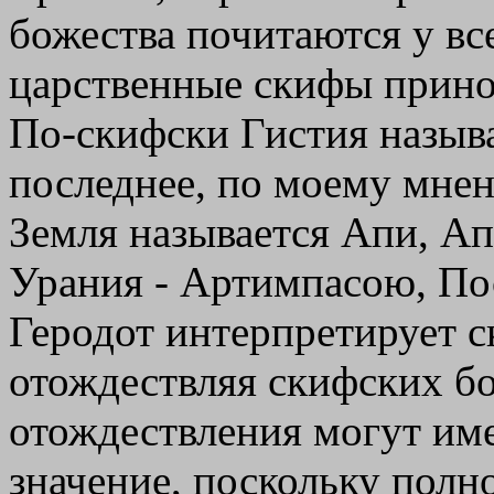
божества почитаются у вс
царственные скифы прино
По-скифски Гистия называ
последнее, по моему мне
Земля называется Апи, А
Урания - Артимпасою, По
Геродот интерпретирует с
отождествляя скифских бо
отождествления могут им
значение, поскольку полн