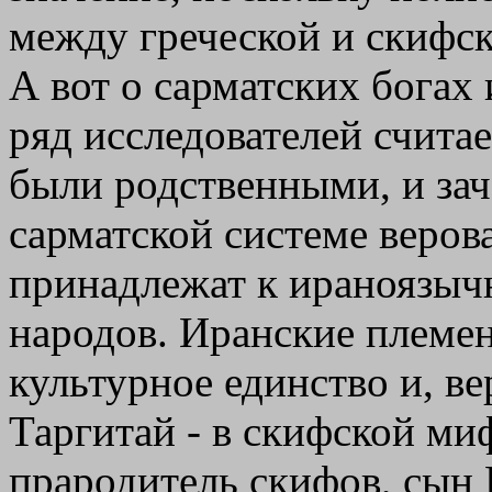
между греческой и скифск
А вот о сарматских богах
ряд исследователей считае
были родственными, и зач
сарматской системе веров
принадлежат к ираноязыч
народов. Иранские племен
культурное единство и, ве
Таргитай - в скифской ми
прародитель скифов, сын 