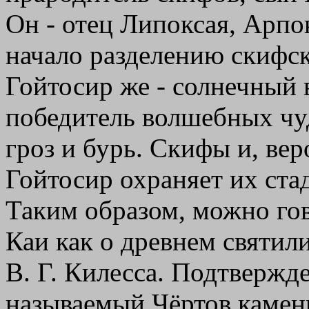
Он - отец Липоксая, Арпо
начало разделению скифск
Гойтосир же - солнечный 
победитель волшебных чу
гроз и бурь. Скифы и, вер
Гойтосир охраняет их стад
Таким образом, можно го
Каи как о древнем святили
В. Г. Килесса. Подтвержде
называемый Чёртов камень