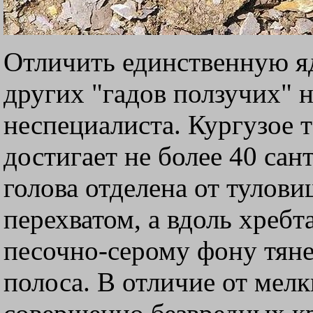
Отличить единственную я
других "гадов ползучих" н
неспециалиста. Кургузое т
достигает не более 40 сан
голова отделена от туло
перехватом, а вдоль хребт
песочно-серому фону тяне
полоса. В отличие от мелк