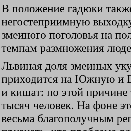
В положение гадюки также
негостеприимную выходку
змеиного поголовья на по
темпам размножения люде
Львиная доля змеиных ук
приходится на Южную и В
и кишат: по этой причине 
тысяч человек. На фоне э
весьма благополучным рег