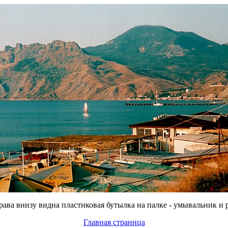
права внизу видна пластиковая бутылка на палке - умывальник и 
Главная страница