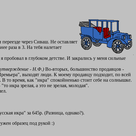
переезде через Сиваш. Не оставляет
е раза в 3. На тебя налетает
 я пробовал в глубоком детстве. И закрались у меня сильные
утверждение - Н.Ф.)
Во-вторых, большинство продавцов -
Премьера", выходят люди. К моему продавцу подходит, по всей
 В то время, как "икра" спокойненько стоит себе на солнышке.
то икра зрелая, а это не зрелая, молодая".
шел.
ская икра" за 645р. (Разница, однако?).
нужен образец под рукой :)