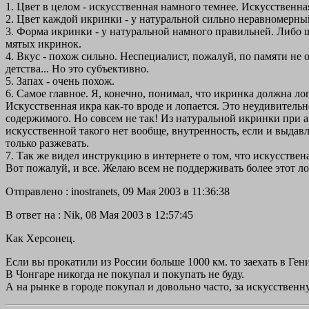
1. Цвет в целом - искусственная намного темнее. Искусственна
2. Цвет каждой икринки - у натуральной сильно неравномерн
3. Форма икринки - у натуральной намного правильней. Либо 
мятых икринок.
4. Вкус - похож сильно. Неспециалист, пожалуй, по памяти не 
детства... Но это субъективно.
5. Запах - очень похож.
6. Самое главное. Я, конечно, понимал, что икринка должна лоп
Искусственная икра как-то вроде и лопается. Это неудивительн
содержимого. Но совсем не так! Из натуральной икринки при а
искусственной такого нет вообще, внутренность, если и выдавли
только разжевать.
7. Так же видел инструкцию в интернете о том, что искусственая
Вот пожалуй, и все. Желаю всем не поддерживать более этот ло
Отправлено : inostranets, 09 Мая 2003 в 11:36:38
В ответ на : Nik, 08 Мая 2003 в 12:57:45
Как Херсонец.
Если вы прокатили из России больше 1000 км. то заехать в Генич
В Чонгаре никогда не покупал и покупать не буду.
А на рынке в городе покупал и довольно часто, за искусственн