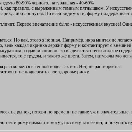
я где-то 80-90% черного, натуральная - 40-60%
ый, как правило, с выраженным темным пятнышком. У искусстве
шарик, либо лопнутая. По всей видимости, форму поддерживает 
отличит. Первое впечатление было - искусственная вкуснее! Одна
аться. Но как, этого я не знал. Например, икра минтая не лопает
о, ведь каждая икринка держит форму и контактирует с внешней с
ккуратном раздавливании легко выделяется почти жидкое содержи
вается, то с трудом, и такого же цвета. Затем, натуральную лег
 растворяется в теплой воде. Так вот. Нет, не растворяется.
хотрон и не подвергать свое здоровье риску.
еск на рынок, потери по времени не такие уж и значительные, там
ую там и рожу намылить могут, поэтому там ее нет, и покупать 