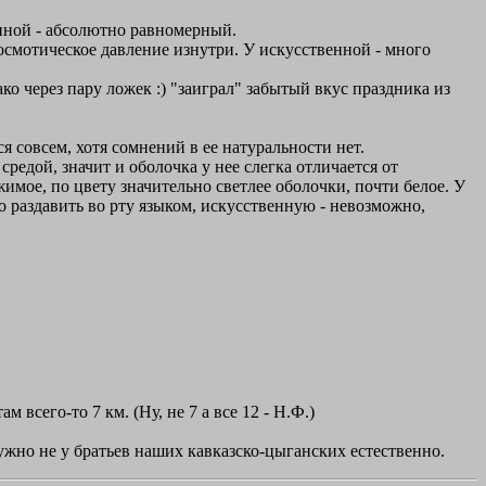
нной - абсолютно равномерный.
осмотическое давление изнутри. У искусственной - много
ко через пару ложек :) "заиграл" забытый вкус праздника из
ся совсем, хотя сомнений в ее натуральности нет.
редой, значит и оболочка у нее слегка отличается от
мое, по цвету значительно светлее оболочки, почти белое. У
ко раздавить во рту языком, искусственную - невозможно,
 всего-то 7 км. (Ну, не 7 а все 12 - Н.Ф.)
нужно не у братьев наших кавказско-цыганских естественно.