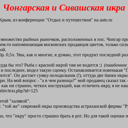
Чонгарская и Сивашская икра
Крым, из конференции "Отдых и путешествия" на auto.ru
 множество рыбных рыночков, расположенных в пос. Чонгар при 
ем-то напоминающая московских продавцов цветов, только сильне
рой.
р. 0,5л. Увы, как и многие, я думаю, этот продукт последний раз
куда бы это? Рыба с красной икрой там не водится :)
(ошибочное 
 и последнее, видел такую сценку. Останавливается новенькая "
ся". Он достает сумку-холодильник (!), оттуда две банки икры.
н. На мой вопрос - "а в чем разница?" мой продавец сказал так - "
 как ни странно, четких инструкций, как отличить икру, я не на
rhiv/text.php?id=125
этой "халявой".
. "той же" севрюжей икры производства астраханской фирмы "Рус
ко, что "икру" просто страшно брать в рот. Но для такой оценки 