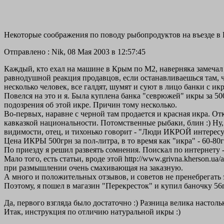
Некоторые соображения по поводу рыбопродуктов на въезде в 
Отправлено : Nik, 08 Мая 2003 в 12:57:45
Каждый, кто ехал на машине в Крым по М2, наверняка замечал
равнодушной реакция продавцов, если останавливаешься там, ч
несколько человек, все галдят, шумят и суют в лицо банки с ик
Повелся на это и я. Была куплена банка "севрюжей" икры за 500
подозрения об этой икре. Причин тому несколько.
Во-первых, наравне с черной там продается и красная икра. От
кавказкой национальности. Потомственные рыбаки, блин :) Ну,
видимости, отец, и тихонько говорит - "Люди ИКРОЙ интересуют
Цена ИКРЫ 500грн за пол-литра, в то время как "икра" - 60-80гр
По приезду я решил развеять сомнения. Поискал по интернету -
Мало того, есть статьи, вроде этой http://www.grivna.kherson.ua/a
при размышлении очень смахивающая на заказную.
А много и положительных отзывов, и советов не пренебрегать 
Поэтому, я пошел в магазин "Перекресток" и купил баночку 56г
Да, первого взгляда было достаточно :) Разница велика настоль
Итак, инструкция по отличию натуральной икры :)